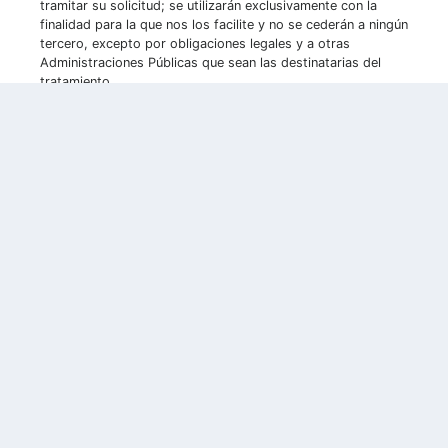
tramitar su solicitud; se utilizarán exclusivamente con la
finalidad para la que nos los facilite y no se cederán a ningún
tercero, excepto por obligaciones legales y a otras
Administraciones Públicas que sean las destinatarias del
tratamiento.
Para ejercer sus derechos otorgados por el Reglamento
General de Protección de Datos (UE) 2016/679, entre otros
los de acceso, rectificación, supresión o limitación, diríjase
por escrito al IVACE, C/ de la Democracia, 77, Ciutat
Administrativa 9 d'Octubre - Torre 2, 46018 - València,
indicando su DNI o equivalente (su identificación será
comprobada electrónicamente si no manifiesta su
oposición), o bien con firma electrónica en:
http://www.gva.es/es/inicio/procedimientos?id_proc=19074
© 2026 Moves
Nota Legal
© Copyright 2020 Generalitat
Conselleria de Economía Sostenible, Sectores Productivos,