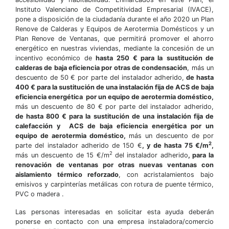
Instituto Valenciano de Competitividad Empresarial (IVACE),
pone a disposición de la ciudadanía durante el año 2020 un Plan
Renove de Calderas y Equipos de Aerotermia Domésticos y un
Plan Renove de Ventanas, que permitirá promover el ahorro
energético en nuestras viviendas, mediante la concesión de un
incentivo económico de
hasta
250 € para
la
sustitución de
calderas de baja eficiencia por otras de condensación
, más un
descuento de 50 € por parte del instalador adherido,
de hasta
400 € para la sustitución de una instalación fija de ACS de baja
eficiencia energética por un equipo de aerotermia doméstico,
más un descuento de 80 € por parte del instalador adherido,
de hasta 800 € para la sustitución de una instalación fija de
calefacción y ACS de baja eficiencia energética por un
equipo de aerotermia doméstico,
más un descuento de por
2
parte del instalador adherido de 150 €
, y de hasta 75 €/m
,
2
más un descuento de 15 €/m
del instalador adherido
, para la
renovación de ventanas
por otras nuevas
ventanas con
aislamiento térmico reforzado
, con acristalamientos bajo
emisivos y carpinterías metálicas con rotura de puente térmico,
PVC o madera .
Las personas interesadas en solicitar esta ayuda deberán
ponerse en contacto con una empresa instaladora/comercio