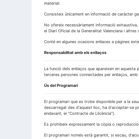
material:
Consisteix únicament en informació de caràcter ge
No ofereix necessàriament informació exhaustiva, co
el Diari Oficial de la Generalitat Valenciana i altre
Conté en algunes ocasions enllaces a pàgines exter
Responsabilitat amb els enllaços
La funció dels enllaços que apareixen en aquesta p
terceres persones connectades per enllaços, amb e
Ús del Programari
El programari que es trobe disponible per a la seua
descarregat des d'aquest lloc, ha d'acceptar-se pr
endavant, el "Contracte de Llicència").
Es prohibeix expressament la còpia o reproducció d
El programari només està garantit, si escau, d'aco