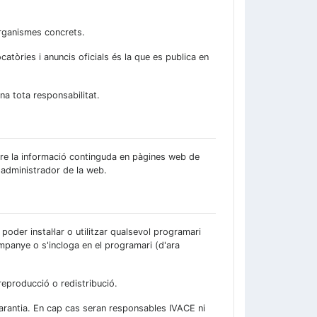
organismes concrets.
atòries i anuncis oficials és la que es publica en
na tota responsabilitat.
obre la informació continguda en pàgines web de
 administrador de la web.
oder instal·lar o utilitzar qualsevol programari
mpanye o s'incloga en el programari (d'ara
reproducció o redistribució.
garantia. En cap cas seran responsables IVACE ni