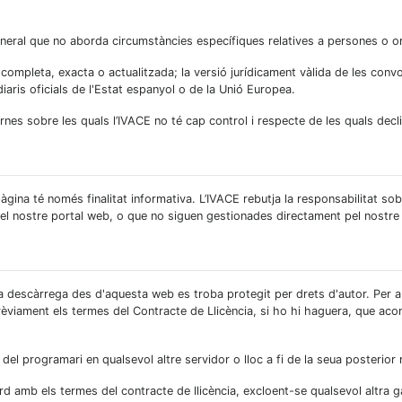
neral que no aborda circumstàncies específiques relatives a persones o 
mpleta, exacta o actualitzada; la versió jurídicament vàlida de les convoc
s diaris oficials de l'Estat espanyol o de la Unió Europea.
nes sobre les quals l’IVACE no té cap control i respecte de les quals decli
àgina té només finalitat informativa. L’IVACE rebutja la responsabilitat s
l nostre portal web, o que no siguen gestionades directament pel nostre
 descàrrega des d'aquesta web es troba protegit per drets d'autor. Per a p
èviament els termes del Contracte de Llicència, si ho hi haguera, que aco
el programari en qualsevol altre servidor o lloc a fi de la seua posterior 
rd amb els termes del contracte de llicència, excloent-se qualsevol altra 