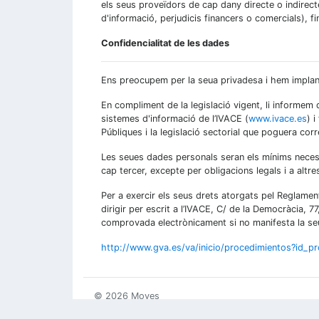
els seus proveïdors de cap dany directe o indirect
d'informació, perjudicis financers o comercials), fi
Confidencialitat de les dades
Ens preocupem per la seua privadesa i hem implant
En compliment de la legislació vigent, li informem 
sistemes d'informació de l’IVACE (
www.ivace.es
) 
Públiques i la legislació sectorial que poguera cor
Les seues dades personals seran els mínims necessari
cap tercer, excepte per obligacions legals i a altr
Per a exercir els seus drets atorgats pel Reglamen
dirigir per escrit a l’IVACE, C/ de la Democràcia, 7
comprovada electrònicament si no manifesta la seu
http://www.gva.es/va/inicio/procedimientos?id_p
© 2026 Moves