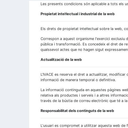
Les presents condicions són aplicable a tots els u
Propietat intel·lectual i industrial de la web
Els drets de propietat intel·lectual sobre la web, co
Correspon a aquest organisme l'exercici exclusiu d
pública i transformació. Es concedeix el dret de 
qualssevol actes que no hagen sigut expressament 
Actualització de la web
L’IVACE es reserva el dret a actualitzar, modificar
informació de manera temporal o definitiva.
La informació continguda en aquestes pàgines web é
relativa als productes i serveis i a altres informac
través de la bústia de correu electrònic que té a l
Responsabilitat dels continguts de la web
L'usuari es compromet a utilitzar aquesta web de fo