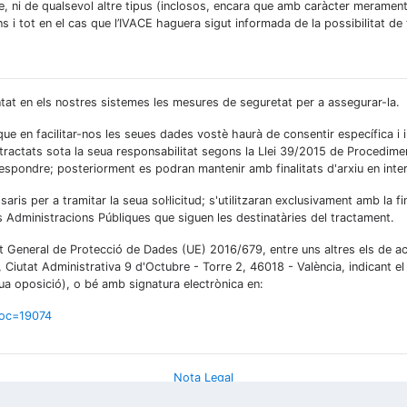
e, ni de qualsevol altre tipus (inclosos, encara que amb caràcter merament
ns i tot en el cas que l’IVACE haguera sigut informada de la possibilitat de
at en els nostres sistemes les mesures de seguretat per a assegurar-la.
que en facilitar-nos les seues dades vostè haurà de consentir específica i
i tractats sota la seua responsabilitat segons la Llei 39/2015 de Procedim
respondre; posteriorment es podran mantenir amb finalitats d'arxiu en inter
s per a tramitar la seua sol·licitud; s'utilitzaran exclusivament amb la final
es Administracions Públiques que siguen les destinatàries del tractament.
t General de Protecció de Dades (UE) 2016/679, entre uns altres els de accé
7, Ciutat Administrativa 9 d'Octubre - Torre 2, 46018 - València, indicant el
a oposició), o bé amb signatura electrònica en:
roc=19074
Nota Legal