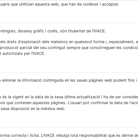
suaris que utilitzen aquesta web, que han de conèixer i acceptar.
ntinguts, disseny gràfic i codis, són titularitat de l’IVACE.
els drets d'explotació dels mateixos en qualsevol forma i, especialment, e
reproducció parcial del seu contingut sempre que concórreguen les condic
autoritzats per l’IVACE .
 o eliminar la informació continguda en les seues pàgines web podent fins i
s la vigent en la data de la seua última actualització i ha de ser consider
ions que contenen aquestes pàgines. L'usuari pot confirmar la data de l'actual
a seua disposició en la mateixa web.
rma correcta i lícita. L’IVACE rebutja tota responsabilitat que es derive de