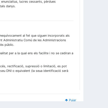
 enunciatius, lucres cessants, pèrdues
 tals danys.
 inequívocament al fet que siguen incorporats als
ent Administratiu Comú de les Administracions
ès públic.
itat per a la qual ens els facilite i no se cediran a
s, rectificació, supressió o limitació, es pot
 seu DNI o equivalent (la seua identificació serà
Pujar