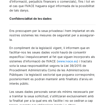
d'informació, perjudicis financers o comercials), fins i tot en
el cas que l’IVACE haguera sigut informada de la possibilitat
de tals danys.
Confidencialitat de les dades
Ens preocupem per la seua privadesa i hem implantat en els
nostres sistemes les mesures de seguretat per a assegurar-
la.
En compliment de la legislació vigent, li informem que en
facilitar-nos les seues dades vostè haurà de consentir
específica i inequívocament al fet que siguen incorporats als
sistemes d'informació de l’IVACE (
www.ivace.es
) i tractats
sota la seua responsabilitat segons la Llei 39/2015 de
Procediment Administratiu Comú de les Administracions
Públiques i la legislació sectorial que poguera correspondre;
posteriorment es podran mantenir amb finalitats d'arxiu en
interès públic.
Les seues dades personals seran els mínims necessaris per
a tramitar la seua sol·licitud; s'utilitzaran exclusivament amb
la finalitat per a la qual ens els facilite i no se cediran a cap