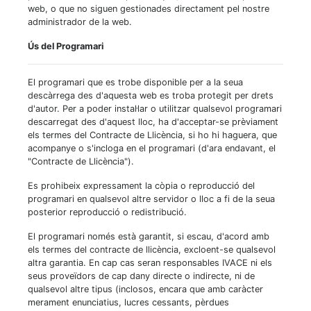
web, o que no siguen gestionades directament pel nostre
administrador de la web.
Ús del Programari
El programari que es trobe disponible per a la seua
descàrrega des d'aquesta web es troba protegit per drets
d'autor. Per a poder instal·lar o utilitzar qualsevol programari
descarregat des d'aquest lloc, ha d'acceptar-se prèviament
els termes del Contracte de Llicència, si ho hi haguera, que
acompanye o s'incloga en el programari (d'ara endavant, el
"Contracte de Llicència").
Es prohibeix expressament la còpia o reproducció del
programari en qualsevol altre servidor o lloc a fi de la seua
posterior reproducció o redistribució.
El programari només està garantit, si escau, d'acord amb
els termes del contracte de llicència, excloent-se qualsevol
altra garantia. En cap cas seran responsables IVACE ni els
seus proveïdors de cap dany directe o indirecte, ni de
qualsevol altre tipus (inclosos, encara que amb caràcter
merament enunciatius, lucres cessants, pèrdues